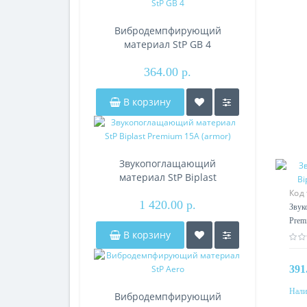
Вибродемпфирующий
материал StP GB 4
364.00 р.
В корзину
Звукопоглащающий
материал StP Biplast
Premium 15A (armor)
Код
1 420.00 р.
(arm
Звук
Prem
В корзину
391
Нали
Вибродемпфирующий