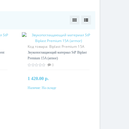
Код товара:
Biplast Premium 15A
(armor)
ent
Звукопоглащающий материал StP Biplast
Premium 15A (armor)
0
1 420.00 р.
Наличие:
На складе
В корзину