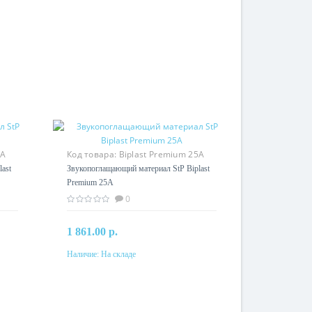
0A
Код товара:
Biplast Premium 25A
ast
Звукопоглащающий материал StP Biplast
Premium 25A
0
1 861.00 р.
Наличие:
На складе
В корзину