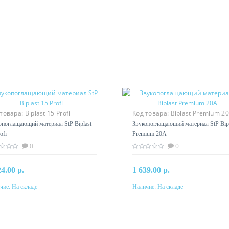
 товара:
Biplast 15 Profi
Код товара:
Biplast Premium 2
опоглащающий материал StP Biplast
Звукопоглащающий материал StP Bipl
ofi
Premium 20A
0
0
24.00 р.
1 639.00 р.
чие:
На складе
Наличие:
На складе
В корзину
В корзину