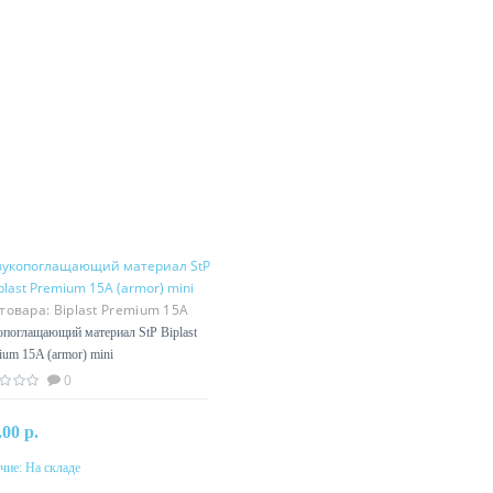
 товара:
Biplast Premium 15A
or) mini
опоглащающий материал StP Biplast
ium 15A (armor) mini
0
.00 р.
чие:
На складе
В корзину