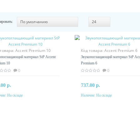
ировать:
 товара:
Accent Premium 10
Код товара:
Accent Premium 6
опоглащающий материал StP Accent
Звукопоглащающий материал StP Acc
ium 10
Premium 6
0
0
.00 р.
737.00 р.
чие:
На складе
Наличие:
На складе
В корзину
В корзину