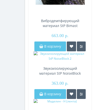
Вибродемпфирующий
материал StP Bimast
Bomb Premium
663.00 р.
В корзину
Звукоизолирующий
материал StP NoiseBlock
2
363.00 р.
В корзину