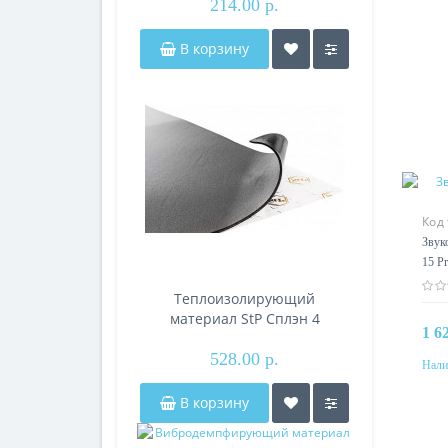
214.00 р.
В корзину
Код
Звук
15 Pr
Теплоизолирующий
материал StP Сплэн 4
1 6
528.00 р.
Нали
В корзину