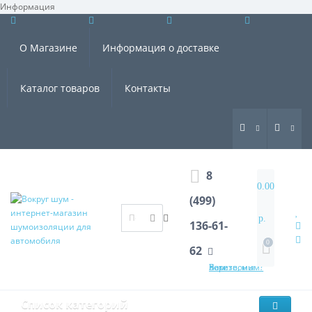
Информация
×
О Магазине
Информация о доставке
Каталог товаров
Контакты
8
0.00
(499)
р.
136-61-
0
62
Хотите, мы Вам перезвоним?
Список категорий