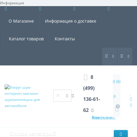
Информация
×
О Магазине
Информация о доставке
Каталог товаров
Контакты
8
0.00
(499)
р.
136-61-
0
62
Хотите, мы Вам перезвоним?
Список категорий