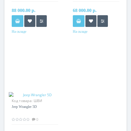
88 000.00 р.
68 000.00 р.
На складе
На складе
Код товара:
ШВИ
комплекс Jeep Wrangler
Jeep Wrangler 5D
5D
0