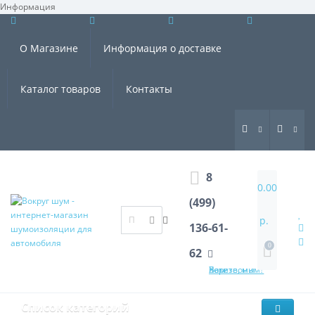
Информация
×
О Магазине
Информация о доставке
Каталог товаров
Контакты
8
0.00
(499)
р.
136-61-
0
62
Хотите, мы Вам перезвоним?
Список категорий