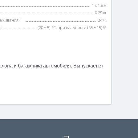
1 х 1.5 м
0.25 кг
еживания»):
24 ч.
:
(20 ± 5) °C, при влажности (65 ± 15) %
алона и багажника автомобиля. Выпускается