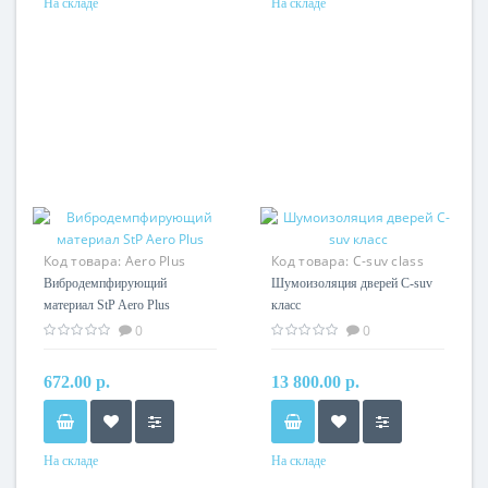
На складе
На складе
Код товара:
Aero Plus
Код товара:
C-suv class
двери
Вибродемпфирующий
Шумоизоляция дверей C-suv
материал StP Aero Plus
класс
0
0
672.00 р.
13 800.00 р.
На складе
На складе