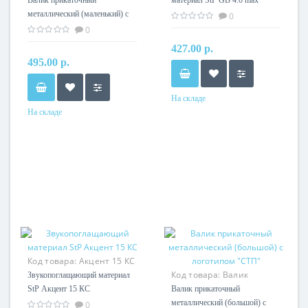
металлический
металлический (маленький) с
0
маленький
логотипом "СТП"
0
427.00 р.
495.00 р.
На складе
На складе
Код товара:
Акцент 15 КС
Код товара:
Валик
Звукопоглащающий материал
прикаточный
StP Акцент 15 КС
Валик прикаточный
металлический большой
металлический (большой) с
0