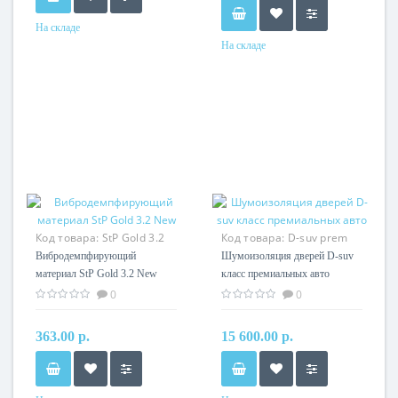
На складе
На складе
Код товара:
StP Gold 3.2
Код товара:
D-suv prem
New
class двери
Вибродемпфирующий
Шумоизоляция дверей D-suv
материал StP Gold 3.2 New
класс премиальных авто
0
0
363.00 р.
15 600.00 р.