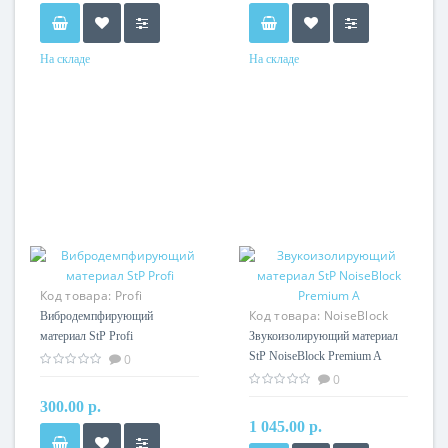
На складе
На складе
Код товара:
Profi
Код товара:
NoiseBlock
Вибродемпфирующий
Premium A
материал StP Profi
Звукоизолирующий материал
StP NoiseBlock Premium A
0
0
300.00 р.
1 045.00 р.