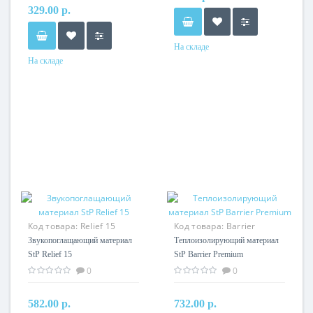
329.00 р.
На складе
На складе
Код товара:
Relief 15
Код товара:
Barrier
Premium
Звукопоглащающий материал
Теплоизолирующий материал
StP Relief 15
StP Barrier Premium
0
0
582.00 р.
732.00 р.