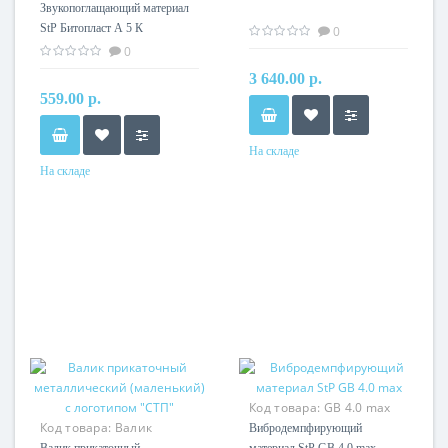
5 К
Звукопоглащающий материал
StP Битопласт А 5 К
0
0
3 640.00 р.
559.00 р.
На складе
На складе
Код товара:
GB 4.0 max
Код товара:
Валик
Вибродемпфирующий
прикаточный
Валик прикаточный
материал StP GB 4.0 max