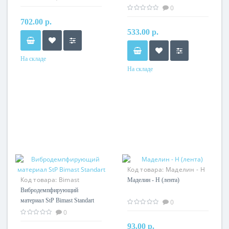
логотипом "СТП"
0
702.00 р.
533.00 р.
На складе
На складе
Код товара:
Маделин - Н
Код товара:
Bimast
(лента)
Маделин - Н (лента)
Standart
Вибродемпфирующий
материал StP Bimast Standart
0
0
93.00 р.